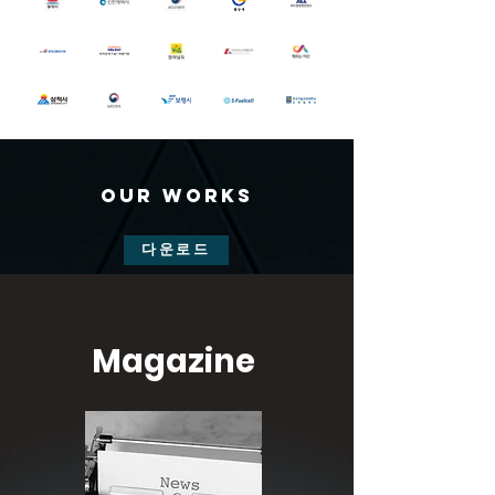
2021

04월 본점 이전, 국제회의 기획업 취득

2022

11월 제 1회 수소의 날 장관상 표창

04월 수소지식그룹 창립 5주년

Our Works
​2023

05월 Renewal H2WORLD 2023 개최

03월 컨설팅Lab 과제 용역 50번째 수주 달성
다운로드
Magazine