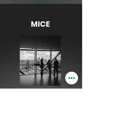
MICE
전시·컨퍼런스
수소국제전시 'H2MEET' 조직위
국제전시회 공동관 기획
·
운영
컨퍼런스 & 포럼 기획
·
개최