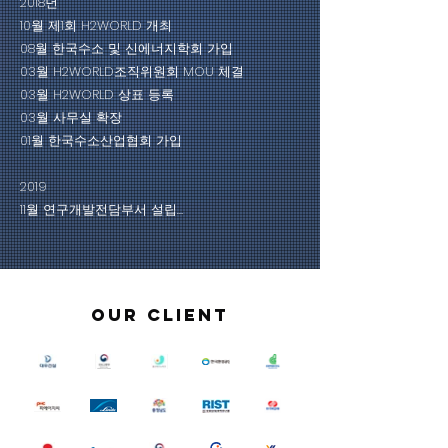
2018년

10월 제1회 H2WORLD 개최

08월 한국수소 및 신에너지학회 가입

03월 H2WORLD조직위원회 MOU 체결

03월 H2WORLD 상표 등록

03월 사무실 확장

01월 한국수소산업협회 가입

2019

11월 연구개발전담부서 설립

09월 제2회 H2WORLD 개최

05월 유상증자

04월 한양증권 ‘수소산업 투자 확산’ MOU 체결

01월 제1회 하이콘 개최

Our Client
01월 하이콘, HYCON 상표 등록

2020

11월 제3회 H2WORLD 개최

04월 수소지식그룹 창립 3주년
